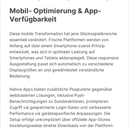
Mobil- Optimierung & App-
Verfügbarkeit
Diese mobile Transformation hat jene Glücksspielbranche
essentiell verändert. Frische Plattformen werden von
Anfang auf über einem Smartphone-zuerst-Prinzip
entwickelt, was sich in optimaler Leistung auf
Smartphones und Tablets widerspiegelt. Diese responsive
Ausgestaltung passt sich automatisch zu verschiedene
Displaygrößen an und gewährleistet verständliche
Bedienung.
Native Apps bieten zusätzliche Pluspunkte gegenüber
webbasierten Lösungen, inklusive Push-
Benachrichtigungen zu Sonderaktionen, prompteren
Zugriff via gespeicherte Login-Daten und verbesserte
Performance via gerätespezifische Anpassungen. Die
Setup erfolgt unkompliziert über offizielle App-Stores
beziehungsweise direkte Downloads von der Plattform-