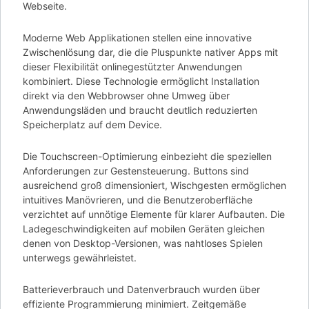
Webseite.
Moderne Web Applikationen stellen eine innovative
Zwischenlösung dar, die die Pluspunkte nativer Apps mit
dieser Flexibilität onlinegestützter Anwendungen
kombiniert. Diese Technologie ermöglicht Installation
direkt via den Webbrowser ohne Umweg über
Anwendungsläden und braucht deutlich reduzierten
Speicherplatz auf dem Device.
Die Touchscreen-Optimierung einbezieht die speziellen
Anforderungen zur Gestensteuerung. Buttons sind
ausreichend groß dimensioniert, Wischgesten ermöglichen
intuitives Manövrieren, und die Benutzeroberfläche
verzichtet auf unnötige Elemente für klarer Aufbauten. Die
Ladegeschwindigkeiten auf mobilen Geräten gleichen
denen von Desktop-Versionen, was nahtloses Spielen
unterwegs gewährleistet.
Batterieverbrauch und Datenverbrauch wurden über
effiziente Programmierung minimiert. Zeitgemäße