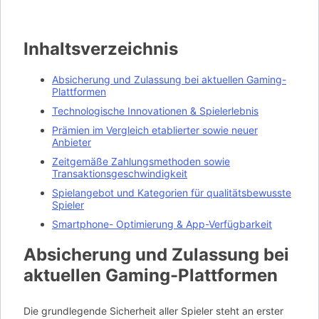
Inhaltsverzeichnis
Absicherung und Zulassung bei aktuellen Gaming-
Plattformen
Technologische Innovationen & Spielerlebnis
Prämien im Vergleich etablierter sowie neuer
Anbieter
Zeitgemäße Zahlungsmethoden sowie
Transaktionsgeschwindigkeit
Spielangebot und Kategorien für qualitätsbewusste
Spieler
Smartphone- Optimierung & App-Verfügbarkeit
Absicherung und Zulassung bei
aktuellen Gaming-Plattformen
Die grundlegende Sicherheit aller Spieler steht an erster