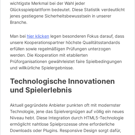
wichtigste Merkmal bei der Wahl jeder
Glücksspielplattform bedeutet. Diese Statistik verdeutlicht
jenes gestiegene Sicherheitsbewusstsein in unserer
Branche.
Man bei
hier klicken
legen besonderen Fokus darauf, dass
unsere Kooperationspartner höchste Qualitätsstandards
erfüllen sowie regelmäßigen Prüfungen unterzogen
werden. Die Kooperation mit etablierten
Prüforganisationen gewährleistet faire Spielbedingungen
und willkürliche Spielergebnisse.
Technologische Innovationen
und Spielerlebnis
Aktuell gegründete Anbieter punkten oft mit modernster
Technologie, jene das Spielvergnügen auf völlig ein neues
Niveau hebt. Diese Integration durch HTML5-Technologie
ermöglicht nahtlose Spielprozesse ohne erforderliche
Downloads oder Plugins. Responsive Design sorgt dafür,