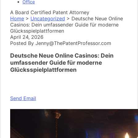
Office
A Board Certified Patent Attorney
Home
>
Uncategorized
> Deutsche Neue Online
Casinos: Dein umfassender Guide für moderne
Glücksspielplattformen
April 24, 2026
Posted By Jenny@ThePatentProfessor.com
Deutsche Neue Online Casinos: Dein
umfassender Guide für moderne
Glücksspielplattformen
Send Email