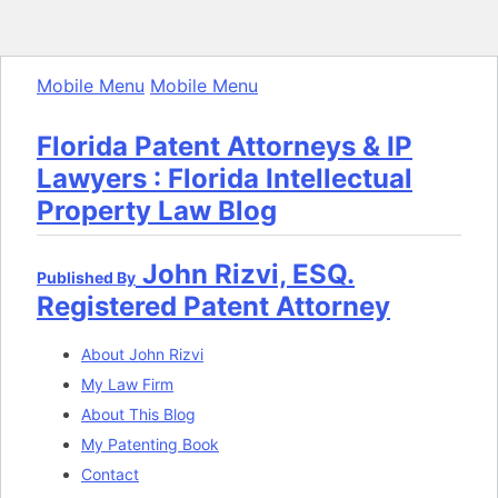
Mobile Menu
Mobile Menu
Florida Patent Attorneys & IP
Lawyers : Florida Intellectual
Property Law Blog
John Rizvi, ESQ.
Published By
Registered Patent Attorney
About John Rizvi
My Law Firm
About This Blog
My Patenting Book
Contact