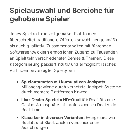
Spielauswahl und Bereiche für
gehobene Spieler
Jenes Spielportfolio zeitgemäßer Plattformen
überschreitet traditionelle Offerten sowohl mengenmäßig
als auch qualitativ. Zusammenarbeiten mit führenden
Softwareentwicklern ermöglichen Zugang zu Tausenden
an Spieltiteln verschiedenster Genres & Themen. Diese
Kategorisierung passiert intuitiv und ermöglicht rasches
Auffinden bevorzugter Spieltypen.
Spielautomaten mit kumulativen Jackpots:
Millionengewinne durch vernetzte Jackpot-Systeme
durch mehrere Plattformen hinweg
Live-Dealer Spiele in HD-Qualität:
Realitätsnahe
Casino-Atmosphäre mit professionellen Dealern in
Real-Time
Klassiker in diversen Varianten:
Evergreens wie
Roulett und Black Jack in verschiedenen
Ausführungen