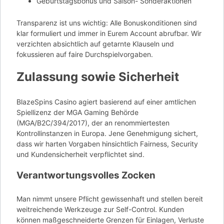
Geburtstagsbonus und Saison- Sonderaktionen
Transparenz ist uns wichtig: Alle Bonuskonditionen sind
klar formuliert und immer in Eurem Account abrufbar. Wir
verzichten absichtlich auf getarnte Klauseln und
fokussieren auf faire Durchspielvorgaben.
Zulassung sowie Sicherheit
BlazeSpins Casino agiert basierend auf einer amtlichen
Spiellizenz der MGA Gaming Behörde
(MGA/B2C/394/2017), der an renommiertesten
Kontrollinstanzen in Europa. Jene Genehmigung sichert,
dass wir harten Vorgaben hinsichtlich Fairness, Security
und Kundensicherheit verpflichtet sind.
Verantwortungsvolles Zocken
Man nimmt unsere Pflicht gewissenhaft und stellen bereit
weitreichende Werkzeuge zur Self-Control. Kunden
können maßgeschneiderte Grenzen für Einlagen, Verluste