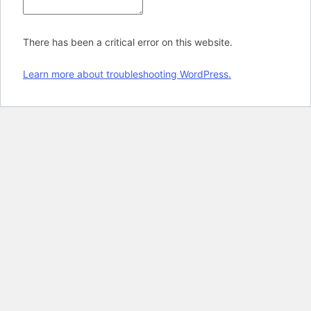
There has been a critical error on this website.
Learn more about troubleshooting WordPress.