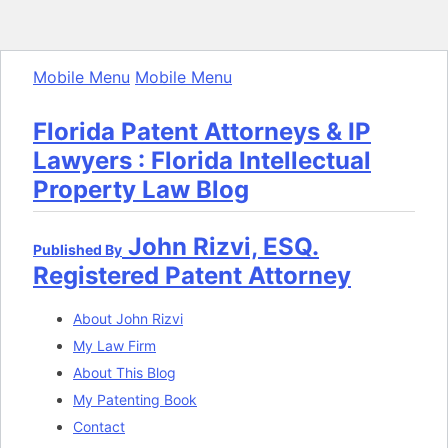
Mobile Menu
Mobile Menu
Florida Patent Attorneys & IP
Lawyers : Florida Intellectual
Property Law Blog
John Rizvi, ESQ.
Published By
Registered Patent Attorney
About John Rizvi
My Law Firm
About This Blog
My Patenting Book
Contact